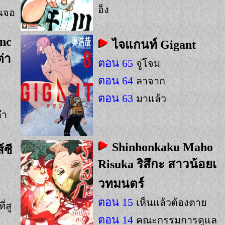
อ็ง
ชนจอ
nc
ไจแกนท์ Gigant
ต่า
ตอน 65
จู่โจม
ตอน 64
ลาจาก
ตอน 63
มาแล้ว
ดำ
Shinhonkaku Maho
์ซี
Risuka ริสึกะ สาวน้อยเ
วทมนตร์
ตอน 15
เห็นแล้วต้องตาย
่สู
ตอน 14
คณะกรรมการดูแล