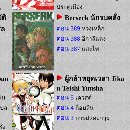
ประตูเมือง
ว
ตอน 13
บ๊ายบาย
ติ
Berserk นักรบคลั่ง
ตอน 389
์ล
ห่วงเหล็ก
ตอน 388
อีกาสีแดง
ตอน 387
แสงไฟ
pan
ผู้กล้าหยุดเวลา Jika
n Teishi Yuusha
ตอน 5
ล่น
เควสต์
ตอน 4
กปล
ก็อบลิน
ตอน 3
การปลดอาวุธ
่ง