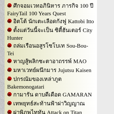
ศึกจอมเวทอภินิหาร ภารกิจ 100 ปี
FairyTail 100 Years Quest
อิตโต้ นักเตะเลือดกังฟู Kattobi Itto
ตั้งแต่วันนี้จะเป็น ซิตี้ฮันเตอร์ City
Hunter
ถล่มเรือนอสูรโซโบเท Sou-Bou-
Tei
หาญสู้พลิกชะตาอาถรรพ์ MAO
มหาเวทย์ผนึกมาร Jujutsu Kaisen
ปกรณัมของเหล่าภูต
Bakemonogatari
กามารัน ดาบดีเดือด GAMARAN
เทพยุทธ์สะท้านฟ้าผ่าวิญญาณ
ผ่าพิภพไททัน Attack on Titan