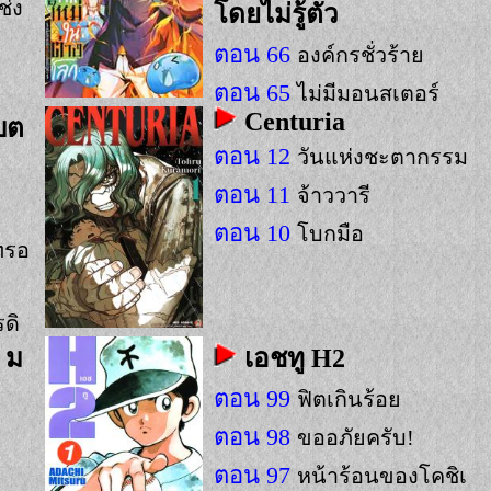
ช่ง
โดยไม่รู้ตัว
ตอน 66
องค์กรชั่วร้าย
ตอน 65
ไม่มีมอนสเตอร์
Centuria
บต
ตอน 64
เข้าแคมป์ในน้ำวนที่ 2
ตอน 12
วันแห่งชะตากรรม
ตอน 11
จ้าววารี
ตอน 10
โบกมือ
ทรอ
ดิ
 ม
เอชทู H2
ตอน 99
ฟิตเกินร้อย
ตอน 98
ขออภัยครับ!
ตอน 97
หน้าร้อนของโคชิเ
ถ