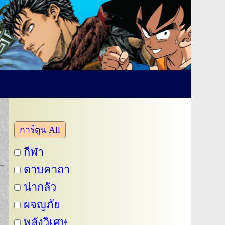
การ์ตูน All
กีฬา
ดาบคาถา
น่ากลัว
ผจญภัย
พลังวิเศษ