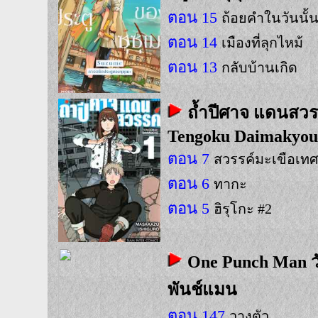
ตอน 15
ถ้อยคำในวันนั้
ตอน 14
เมืองที่ลุกไหม้
ตอน 13
กลับบ้านเกิด
ถ้ำปีศาจ แดนสวร
Tengoku Daimakyo
ตอน 7
สวรรค์มะเขือเท
ตอน 6
ทากะ
ตอน 5
ฮิรุโกะ #2
One Punch Man ว
พันช์แมน
ตอน 147
วางตัว