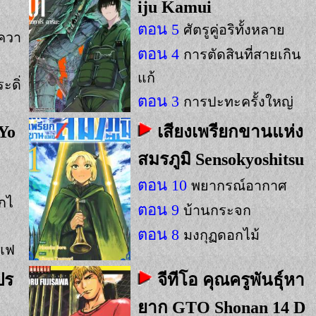
iju Kamui
ตอน 5
ศัตรูคู่อริทั้งหลาย
งควา
ตอน 4
การตัดสินที่สายเกิน
แก้
ะดิ่
ตอน 3
การปะทะครั้งใหญ่
Yo
เสียงเพรียกขานแห่ง
สมรภูมิ Sensokyoshitsu
ตอน 10
พยากรณ์อากาศ
็กไ
ตอน 9
บ้านกระจก
ตอน 8
มงกุฏดอกไม้
าแฟ
ปร
จีทีโอ คุณครูพันธุ์หา
ยาก GTO Shonan 14 D