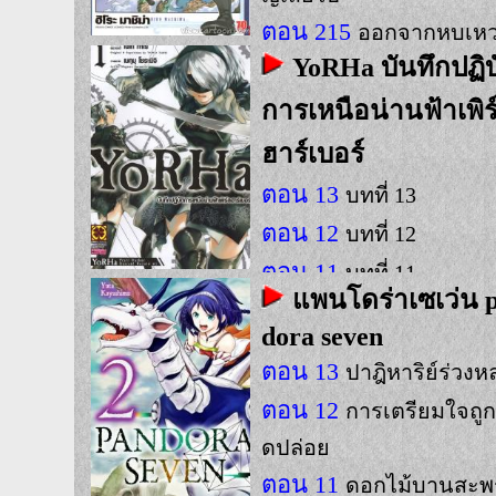
ตอน 215
ออกจากหุบเห
YoRHa บันทึกปฏิบั
การเหนือน่านฟ้าเพิร
ฮาร์เบอร์
ตอน 13
บทที่ 13
ตอน 12
บทที่ 12
ตอน 11
บทที่ 11
แพนโดร่าเซเว่น 
dora seven
ตอน 13
ปาฎิหาริย์ร่วงห
ตอน 12
การเตรียมใจถู
ดปล่อย
ตอน 11
ดอกไม้บานสะพรั