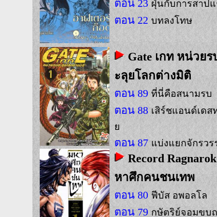
ตอน 23
ฝุ่นกับการสาปแ
ตอน 22
บทลงโทษ
Gate เกท หน่วยร
ะลุยโลกต่างมิติ
ตอน 89
ที่นี่คือสนามรบ
ตอน 88
เสิร์ชแอนด์เดส
ย
ตอน 87
แบ่งแยกจักรวรร
Record Ragnarok
หาศึกคนชนเทพ
ตอน 80
ฟีบัส อพอลโล
ตอน 79
กษัตริย์จอมขบ