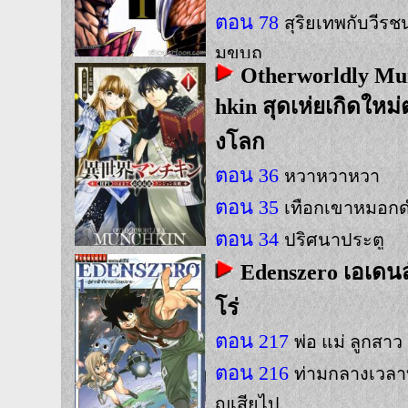
ตอน 78
สุริยเทพกับวีร
มขบถ
Otherworldly Mu
hkin สุดเห่ยเกิดใหม่
งโลก
ตอน 36
หวาหวาหวา
ตอน 35
เทือกเขาหมอก
ตอน 34
ปริศนาประตู
Edenszero เอเดนส
โร่
ตอน 217
พ่อ แม่ ลูกสาว
ตอน 216
ท่ามกลางเวลาที
ญเสียไป