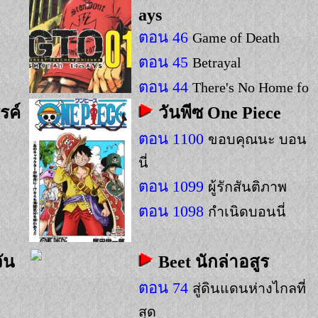
ays
น
ตอน 46
Game of Death
ตอน 45
Betrayal
ตอน 44
There's No Home fo
r You Here
รค์
วันพีซ One Piece
u
ตอน 1100
ขอบคุณนะ บอน
ศ
นี่
ตอน 1099
ผู้รักสันติภาพ
ตอน 1098
กำเนิดบอนนี่
ัน
Beet นักล่าอสูร
ตอน 74
สู่ดินแดนห่างไกลที่
สุด