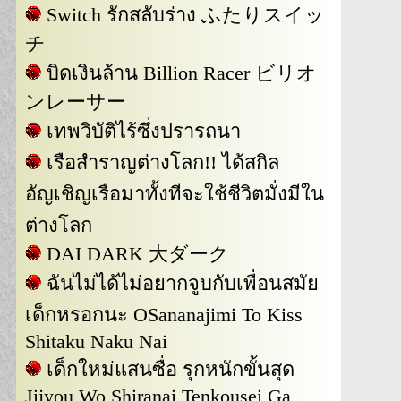
Switch รักสลับร่าง ふたりスイッ
チ
บิดเงินล้าน Billion Racer ビリオ
ンレーサー
เทพวิบัติไร้ซึ่งปรารถนา
เรือสำราญต่างโลก!! ได้สกิล
อัญเชิญเรือมาทั้งทีจะใช้ชีวิตมั่งมีใน
ต่างโลก
DAI DARK 大ダーク
ฉันไม่ได้ไม่อยากจูบกับเพื่อนสมัย
เด็กหรอกนะ OSananajimi To Kiss
Shitaku Naku Nai
เด็กใหม่แสนซื่อ รุกหนักขั้นสุด
Jijyou Wo Shiranai Tenkousei Ga