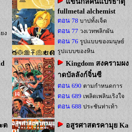
แขนกลคนแปรธาตุ
fullmetal alchemist
ตอน 78
บาปทั้งเจ็ด
ตอน 77
วงเวทพลิกผัน
่ยง
ตอน 76
รูปแบบของมนุษย์
รูปแบบของหิน
ld
Kingdom สงครามผง
าดบัลลังก์จิ๋นซี
ตอน 690
ตามกำหนดการ
ตอน 689
เพลิดเพลินเริงใจ
ตอน 688
ประชันท่าเท้า
ชะต
อสูรศาสตรคามุย Ka