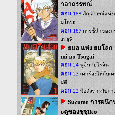
าอาถรรพณ์
ตอน 188
สัญลักษณ์แห่
มโกรธ
ตอน 187
การชี้นำของกร
งปฐพี
ยมล แห่ง ยมโลก 
ตอน 186
มันมี่อรหันต์
mi no Tsugai
ตอน 24
ฟูจินกับไรจิน
ตอน 23
เด็กร้องไห้กับเด
ม่ดี
ตอน 22
มือสังหารกับก
Suzume การผนึก
ะตูของซุซุเมะ