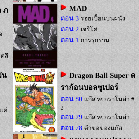
MAD
ล ภ
ตอน 3
รอยเปื้อนบนผนัง
ตอน 2
เจริโค่
อ
ตอน 1
การรุกราน
็ตสึ
พัน
Dragon Ball Super ด
ราก้อนบอลซูเปอร์
ตอน 80
แก๊ส vs กราโนล่า #
2
แต่
ตอน 79
แก๊ส vs กราโนล่า
ตอน 78
คำขอของแก๊ส