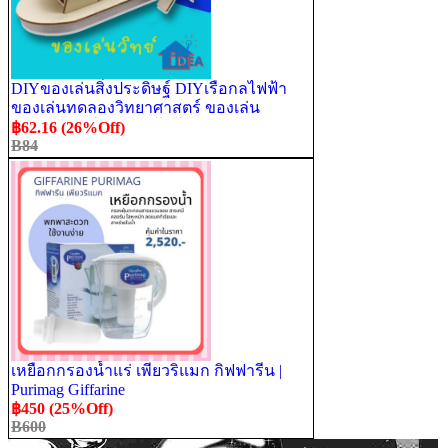
DIYของเล่นสิ่งประดิษฐ์ DIYเรือกลไฟฟ้า
ของเล่นทดลองวิทยาศาสตร์ ของเล่น
วิทยาศาสตร์และเทคโนโลยี
฿62.16 (26%Off)
B84
เหยือกกรองน้ำแร่ เพียวริแมก กิฟฟารีน |
Purimag Giffarine
฿450 (25%Off)
B600