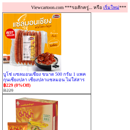
Viewcartoon.com ***รอสักครู่... หรือ
เริ่มใหม่
***
บูโช่ เเซลมอนเชียง ขนาด 500 กรัม 1 เเพค
กุนเชียงปลา เชียงปลาเเซลมอน ไม่ใส่สาร
กันบูด สินค้าฮาลาล มุสลิมทำ เก็บได้นาน 6
฿229 (0%Off)
B229
เดือน [ส่งฟรี]