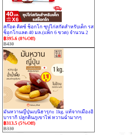
สก๊อต คิตซ์ ช็อกโก ซุปไก่สกัดสำหรับเด็ก รส
ช็อกโกแลต 40 มล.(แพ็ก 6 ขวด) จำนวน 2
แพ็ก พร้อมจัดส่ง !!
฿395.6 (8%Off)
B430
มันหวานญี่ปุ่นเบนิฮารุกะ 1kg. แท้จากเมืองอิ
บารากิ ปลูกดินภูเขาไฟ หวานฉ่ำมากๆ
฿313.5 (5%Off)
B330