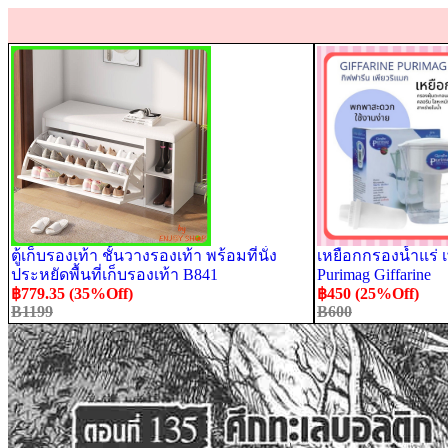
ตู้เก็บรองเท้า ชั้นวางรองเท้า พร้อมที่นั่ง
เหยือกกรองน้ำแร่ เ
ประหยัดพื้นที่เก็บรองเท้า B841
Purimag Giffarine
฿779.35 (35%Off)
฿450 (25%Off)
B1199
B600