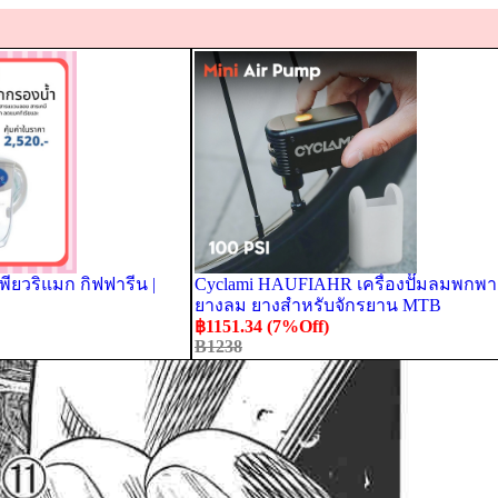
พียวริแมก กิฟฟารีน |
Cyclami HAUFIAHR เครื่องปั๊มลมพกพา
ยางลม ยางสําหรับจักรยาน MTB
฿1151.34 (7%Off)
B1238