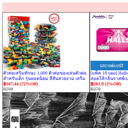
ตัวต่อเสริมทักษะ 1,000 ตัวต่อของเล่นตัวต่อ
[แพ็ค 18 แผง] Hall
สำหรับเด็ก รุ่นยอดนิยม สีสันสวยงาม เสริม
สอดไส้กลิ่นราสพ์เบ
สร้าง IQ และสมาธิ DIY Brick
(22.4 กรัม)
฿167.44 (72%Off)
฿261.9 (3%Off)
B598
B270