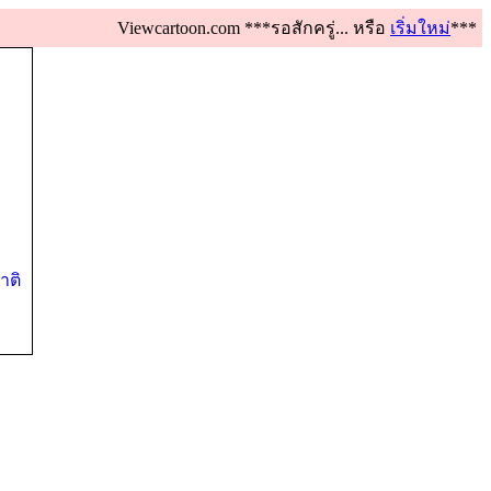
Viewcartoon.com ***รอสักครู่... หรือ
เริ่มใหม่
***
าติ