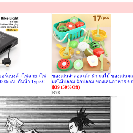
ร์แบงค์ +ไฟฉาย +ไฟ
ของเล่นจำลอง เด้ก ผัก ผลไม้ ของเล่นผล
5000mAh กันน้ํา Type-C
ผลไม้ปลอม ผักปลอม ของเล่นอาหาร ข
ริม
เล่น บทบาทสมมติ
฿39 (50%Off)
B78