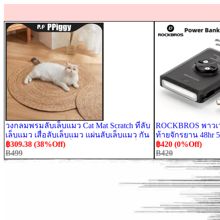
วงกลมพรมลับเล็บแมว Cat Mat Scratch ที่ลับ
ROCKBROS พาวเวอ
เล็บแมว เสื่อลับเล็บแมว แผ่นลับเล็บแมว กัน
ท้ายจักรยาน 48hr 
ข่วน ของเล่นแมว ที่นอนแมว กันข่วน ที่ลับ
ชาร์จได้ อุปกรณ์เส
฿309.38 (38%Off)
฿420 (0%Off)
B499
B420
เล็บแมว