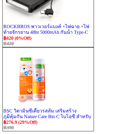
ROCKBROS พาวเวอร์แบงค์ +ไฟฉาย +ไฟ
ท้ายจักรยาน 48hr 5000mAh กันน้ํา Type-C
ชาร์จได้ อุปกรณ์เสริม
฿420 (0%Off)
B420
BSC วิตามินซีเคี้ยวรสส้ม เสริมสร้าง
ภูมิคุ้มกัน Nature Care Bio C ไบโอซี สำหรับ
เด็ก 1ขวด/60เม็ด
฿276.9 (29%Off)
B390