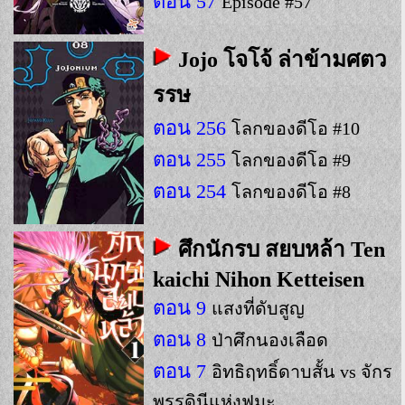
ตอน 57
Episode #57
Jojo โจโจ้ ล่าข้ามศตว
รรษ
ตอน 256
โลกของดีโอ #10
ตอน 255
โลกของดีโอ #9
ตอน 254
โลกของดีโอ #8
ศึกนักรบ สยบหล้า Ten
kaichi Nihon Ketteisen
ตอน 9
แสงที่ดับสูญ
ตอน 8
ป่าศึกนองเลือด
ตอน 7
อิทธิฤทธิ์ดาบสั้น vs จักร
พรรดินีแห่งฟูมะ