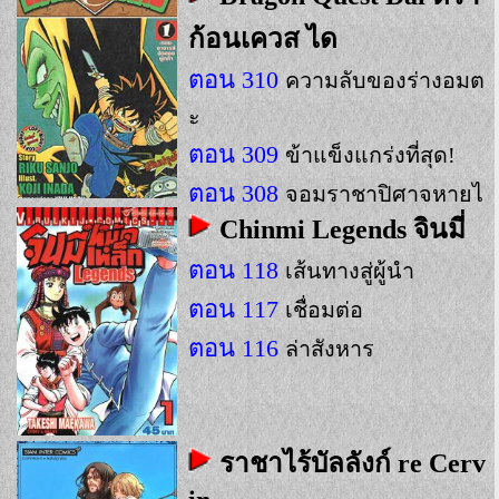
ก้อนเควส ได
ตอน 310
ความลับของร่างอมต
ะ
ตอน 309
ข้าแข็งแกร่งที่สุด!
ตอน 308
จอมราชาปิศาจหายไ
Chinmi Legends จินมี่
ป...!
ตอน 118
เส้นทางสู่ผู้นำ
ตอน 117
เชื่อมต่อ
ตอน 116
ล่าสังหาร
ราชาไร้บัลลังก์ re Cerv