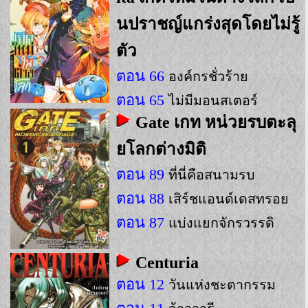
นปราชญ์แกร่งสุดโดยไม่รู้
ตัว
ตอน 66
องค์กรชั่วร้าย
ตอน 65
ไม่มีมอนสเตอร์
Gate เกท หน่วยรบตะลุ
ตอน 64
เข้าแคมป์ในน้ำวนที่ 2
ยโลกต่างมิติ
ตอน 89
ที่นี่คือสนามรบ
ตอน 88
เสิร์ชแอนด์เดสทรอย
ตอน 87
แบ่งแยกจักรวรรดิ
Centuria
ตอน 12
วันแห่งชะตากรรม