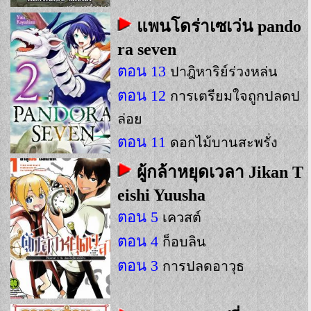
แพนโดร่าเซเว่น pando
ra seven
ตอน 13
ปาฎิหาริย์ร่วงหล่น
ตอน 12
การเตรียมใจถูกปลดป
ล่อย
ตอน 11
ดอกไม้บานสะพรั่ง
ผู้กล้าหยุดเวลา Jikan T
eishi Yuusha
ตอน 5
เควสต์
ตอน 4
ก็อบลิน
ตอน 3
การปลดอาวุธ