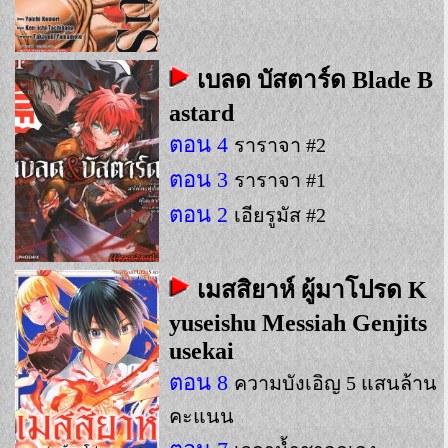
เบลด บัสตาร์ด Blade B
astard
ตอน 4
ราราจา #2
ตอน 3
ราราจา #1
ตอน 2
เอียรูมัส #2
เมสสิยาห์ ผู้มาโปรด K
yuseishu Messiah Genjits
usekai
ตอน 8
ความบังเอิญ 5 แสนล้าน
คะแนน