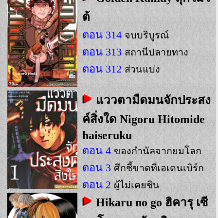
ต้
ตอน 314
จบบริบูรณ์
ตอน 313
สถานีปลายทาง
ตอน 312
ส่วนแบ่ง
แววตามืดมนจักประสง
ค์สิ่งใด Nigoru Hitomide
haiseruku
ตอน 4
ของกำนัลจากยมโลก
ตอน 3
ศึกชี้ขาดที่เอเดนเบิร์ก
ตอน 2
ผู้ไม่เคยชิน
Hikaru no go ฮิคารุ เซี