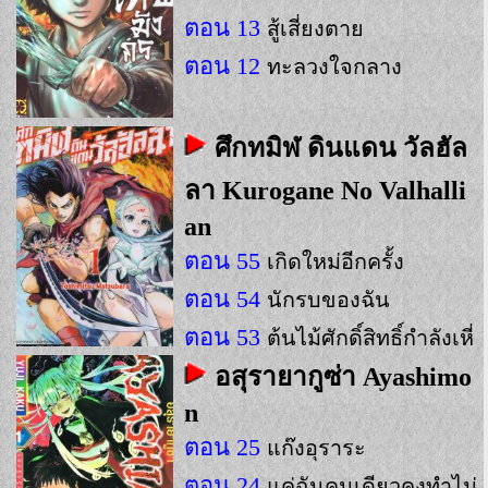
ตอน 13
สู้เสี่ยงตาย
ตอน 12
ทะลวงใจกลาง
ศึกทมิฬ ดินแดน วัลฮัล
ลา Kurogane No Valhalli
an
ตอน 55
เกิดใหม่อีกครั้ง
ตอน 54
นักรบของฉัน
ตอน 53
ต้นไม้ศักดิ์สิทธิ์กำลังเหี่
ยวเฉา
อสุรายากูซ่า Ayashimo
n
ตอน 25
แก๊งอุราระ
ตอน 24
แค่ฉันคนเดียวคงทำไม่