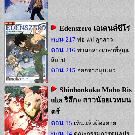
Edenszero เอเดนส์ซีโร่
ตอน 217
พ่อ แม่ ลูกสาว
ตอน 216
ท่ามกลางเวลาที่สูญเ
สียไป
ตอน 215
ออกจากหุบเหว
Shinhonkaku Maho Ris
uka ริสึกะ สาวน้อยเวทมน
ตร์
ตอน 15
เห็นแล้วต้องตาย
ตอน 14
คณะกรรมการดูแลปร