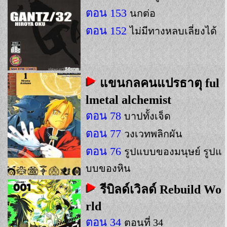
ตอน 153
นกต่อ
ตอน 152
ไม่มีทางหลบเลี่ยงได้
แขนกลคนแปรธาตุ ful
lmetal alchemist
ตอน 78
บาปทั้งเจ็ด
ตอน 77
วงเวทพลิกผัน
ตอน 76
รูปแบบของมนุษย์ รูปแ
บบของหิน
รีบิลด์เวิลด์ Rebuild Wo
rld
ตอน 34
ตอนที่ 34