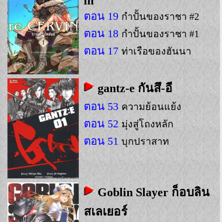
in
ตอน 19
กำปั้นของราชา #2
ตอน 18
กำปั้นของราชา #1
ตอน 17
ท่าเรือของฮันนา
gantz-e กันสึ-อี
ตอน 53
ความย้อนแย้ง
ตอน 52
มุ่งสู่โถงหลัก
ตอน 51
บุกปราสาท
Goblin Slayer ก็อบลิน
สเลเยอร์