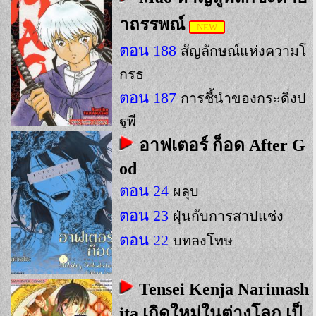
าถรรพณ์
NEW
ตอน 188
สัญลักษณ์แห่งความโ
กรธ
ตอน 187
การชี้นำของกระดิ่งป
ฐพี
อาฟเตอร์ ก็อด After G
ตอน 186
มันมี่อรหันต์
od
ตอน 24
ผลุบ
ตอน 23
ฝุ่นกับการสาปแช่ง
ตอน 22
บทลงโทษ
Tensei Kenja Narimash
ita เกิดใหม่ในต่างโลก เป็