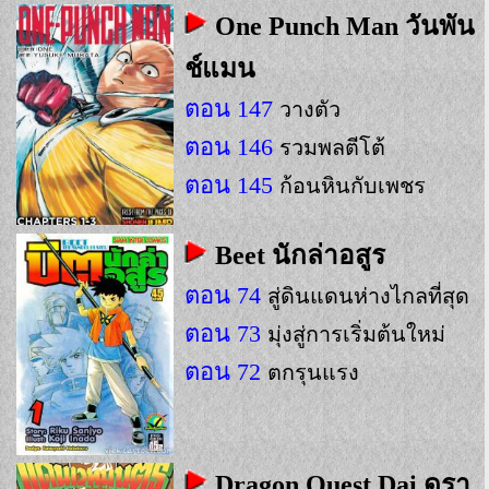
One Punch Man วันพัน
ช์แมน
ตอน 147
วางตัว
ตอน 146
รวมพลตีโต้
ตอน 145
ก้อนหินกับเพชร
Beet นักล่าอสูร
ตอน 74
สู่ดินแดนห่างไกลที่สุด
ตอน 73
มุ่งสู่การเริ่มต้นใหม่
ตอน 72
ตกรุนแรง
Dragon Quest Dai ดรา