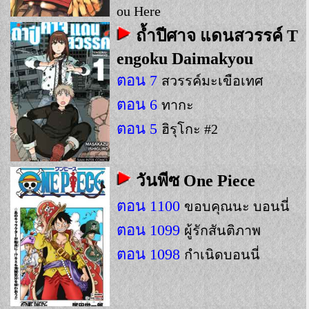
ou Here
ถ้ำปีศาจ แดนสวรรค์ T
engoku Daimakyou
ตอน 7
สวรรค์มะเขือเทศ
ตอน 6
ทากะ
ตอน 5
ฮิรุโกะ #2
วันพีซ One Piece
ตอน 1100
ขอบคุณนะ บอนนี่
ตอน 1099
ผู้รักสันติภาพ
ตอน 1098
กำเนิดบอนนี่