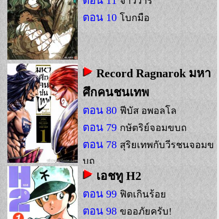
ตอน 11
จ้าววารี
ตอน 10
โบกมือ
Record Ragnarok มหา
ศึกคนชนเทพ
ตอน 80
ฟีบัส อพอลโล
ตอน 79
กษัตริย์จอมขบถ
ตอน 78
สุริยเทพกับวีรชนจอมข
บถ
เอชทู H2
ตอน 99
ฟิตเกินร้อย
ตอน 98
ขออภัยครับ!