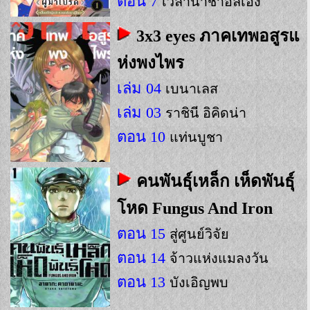
ตอน 7
เวลาน้ำชาอลเอง
ตอน 6
ทะเลาะเบาะแว้ง
3x3 eyes ภาคเทพอสูรแ
ห่งพงไพร
เล่ม 04
เบนาเลส
เล่ม 03
ราชินี อิคิดน่า
ตอน 10
แท่นบูชา
คนพันธุ์เหล็ก เห็ดพันธุ์
โหด Fungus And Iron
ตอน 15
สู่ศูนย์วิจัย
ตอน 14
จ้าวแห่งแมลงวัน
ตอน 13
บังเอิญพบ