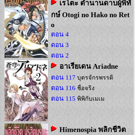
เรโตะ ตำนานดาบผู้พิทั
บุรุษ #8
กษ์ Otogi no Hako no Ret
ตอน 25
ความปรารถนาของวีรบุรุษ #7
o
ตอน 4
ตอน 3
ตอน 2
อาเรียเดน Ariadne
ตอน 117
บุตรจักรพรรดิ
ตอน 116
ชื่อจริง
ตอน 115
พิพิกับเมเม
Himenospia พลิกชีวิต