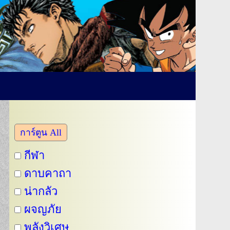
การ์ตูน All
กีฬา
ดาบคาถา
น่ากลัว
ผจญภัย
พลังวิเศษ