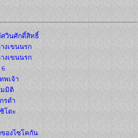
วินศักดิ์สิทธิ์
พกางเขนนรก
พกางเขนนรก
ง 6
เทพเจ้า
ามมิติ
งกรดำ
าชิโดะ
ับของไซโคกัน