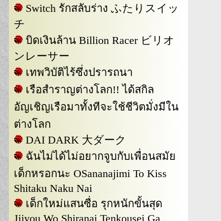
Switch รักสลับร่าง ふたりスイッ
チ
บิดเงินล้าน Billion Racer ビリオ
ンレーサー
เทพวิบัติไร้ซึ่งปรารถนา
เรือสำราญต่างโลก!! ได้สกิล
อัญเชิญเรือมาทั้งทีจะใช้ชีวิตมั่งมีใน
ต่างโลก
DAI DARK 大ダーク
ฉันไม่ได้ไม่อยากจูบกับเพื่อนสมัย
เด็กหรอกนะ OSananajimi To Kiss
Shitaku Naku Nai
เด็กใหม่แสนซื่อ รุกหนักขั้นสุด
Jijyou Wo Shiranai Tenkousei Ga