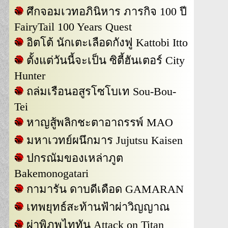
ศึกจอมเวทอภินิหาร ภารกิจ 100 ปี
FairyTail 100 Years Quest
อิตโต้ นักเตะเลือดกังฟู Kattobi Itto
ตั้งแต่วันนี้จะเป็น ซิตี้ฮันเตอร์ City
Hunter
ถล่มเรือนอสูรโซโบเท Sou-Bou-
Tei
หาญสู้พลิกชะตาอาถรรพ์ MAO
มหาเวทย์ผนึกมาร Jujutsu Kaisen
ปกรณัมของเหล่าภูต
Bakemonogatari
กามารัน ดาบดีเดือด GAMARAN
เทพยุทธ์สะท้านฟ้าผ่าวิญญาณ
ผ่าพิภพไททัน Attack on Titan