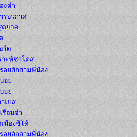
ษทองคำ
มมารอวกาศ
ธสุดยอด
ิด
อร์ด
คราะห์ซาโดส
ารอยสักสามพี่น้อง
ัลบอย
ัลบอย
ดทาเบส
กเรือนจำ
ำเมืองชิโด้
ารอยสักสามพี่น้อง