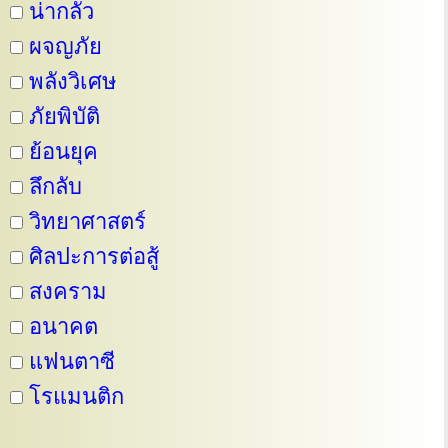
น่ากลัว
ผจญภัย
พลังวิเศษ
ภัยพิบัติ
ย้อนยุค
ลึกลับ
วิทยาศาสตร์
ศิลปะการต่อสู้
สงคราม
อนาคต
แฟนตาซี
โรแมนติก