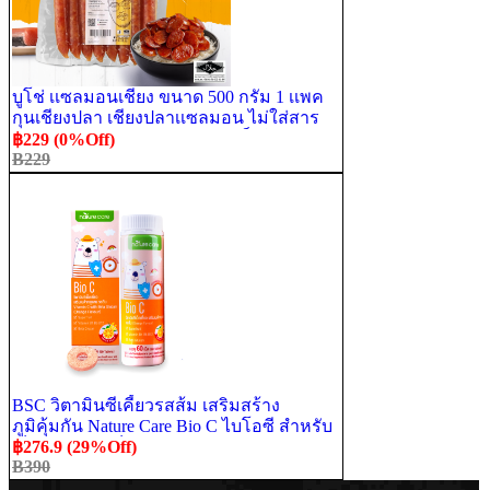
บูโช่ เเซลมอนเชียง ขนาด 500 กรัม 1 เเพค
กุนเชียงปลา เชียงปลาเเซลมอน ไม่ใส่สาร
กันบูด สินค้าฮาลาล มุสลิมทำ เก็บได้นาน 6
฿229 (0%Off)
B229
เดือน [ส่งฟรี]
BSC วิตามินซีเคี้ยวรสส้ม เสริมสร้าง
ภูมิคุ้มกัน Nature Care Bio C ไบโอซี สำหรับ
เด็ก 1ขวด/60เม็ด
฿276.9 (29%Off)
B390