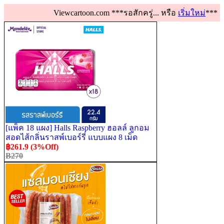
Viewcartoon.com ***รอสักครู่... หรือ
เริ่มใหม่
***
[แพ็ค 18 แผง] Halls Raspberry ฮอลล์ ลูกอม
สอดไส้กลิ่นราสพ์เบอร์รี่ แบบแผง 8 เม็ด
(22.4 กรัม)
฿261.9 (3%Off)
B270