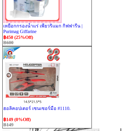
เหยือกกรองน้ำแร่ เพียวริแมก กิฟฟารีน |
Purimag Giffarine
฿450 (25%Off)
B600
ฮอลิคอปเตอร์ เซนเซอร์มือ #1110.
฿149 (0%Off)
B149