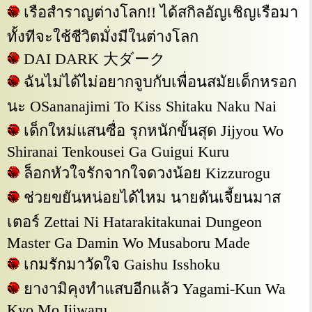
เรือสำราญต่างโลก!! ได้สกิลอัญเชิญเรือมา
ทั้งทีจะใช้ชีวิตมั่งมีในต่างโลก
DAI DARK 大ダーク
ฉันไม่ได้ไม่อยากจูบกับเพื่อนสมัยเด็กหรอก
นะ OSananajimi To Kiss Shitaku Naku Nai
เด็กใหม่แสนซื่อ รุกหนักขั้นสุด Jijyou Wo
Shiranai Tenkousei Ga Guigui Kuru
ล็อกหัวใจรักจากใจดวงน้อย Kizzurogu
ช่วยขยันหน่อยได้ไหม นายดันเจี้ยนมาส
เตอร์ Zettai Ni Hatarakitakunai Dungeon
Master Ga Damin Wo Musaboru Made
เกมรักมาวัดใจ Gaishu Isshoku
ยางามิคุงทำแสบอีกแล้ว Yagami-Kun Wa
Kyo Mo Ijiwaru