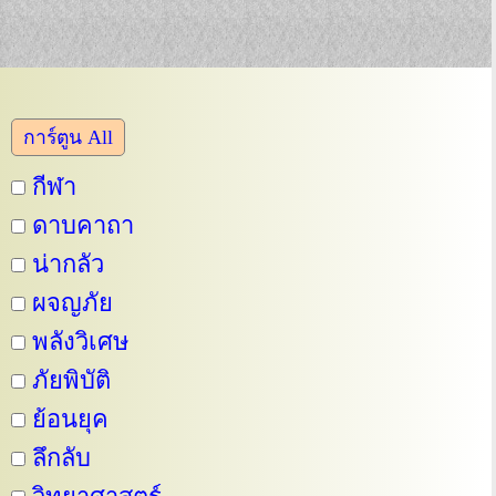
การ์ตูน All
กีฬา
ดาบคาถา
น่ากลัว
ผจญภัย
พลังวิเศษ
ภัยพิบัติ
ย้อนยุค
ลึกลับ