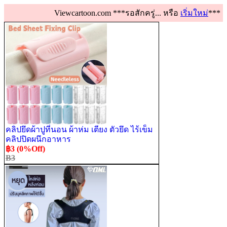
Viewcartoon.com ***รอสักครู่... หรือ
เริ่มใหม่
***
คลิปยึดผ้าปูที่นอน ผ้าห่ม เตียง ตัวยึด ไร้เข็ม
คลิปปิดผนึกอาหาร
฿3 (0%Off)
B3