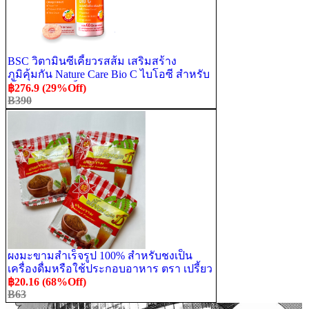
BSC วิตามินซีเคี้ยวรสส้ม เสริมสร้าง
ภูมิคุ้มกัน Nature Care Bio C ไบโอซี สำหรับ
เด็ก 1ขวด/60เม็ด
฿276.9 (29%Off)
B390
ผงมะขามสำเร็จรูป 100% สำหรับชงเป็น
เครื่องดื่มหรือใช้ประกอบอาหาร ตรา เปรี้ยว
หอมดี
฿20.16 (68%Off)
B63